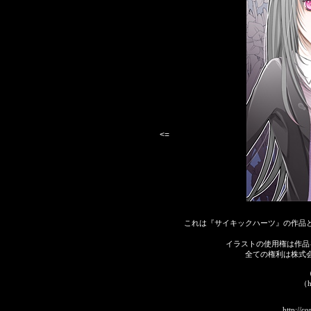
<=
これは『サイキックハーツ』の作品
イラストの使用権は作品
全ての権利は株式
（
（ht
http://c